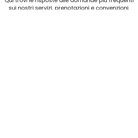
Qui trovi le risposte alle domande più frequenti
sui nostri servizi, prenotazioni e convenzioni.
Se hai bisogno di ulteriori dettagli, non esitare a
contattarci.
Informazioni generali
Prenotazioni ed
appuntamenti
Servizi offerti