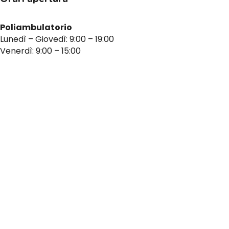
Poliambulatorio
Lunedì – Giovedì: 9:00 – 19:00
Venerdì: 9:00 – 15:00
Punto prelievi
Lunedì – Venerdì: 7:30 – 9:00
Indirizzo
Via Corticella, 11/4 – 40013 – Castel Maggiore (BO)
Informazioni
Contattaci al nostro numero di telefono per informazioni
sui nostri servizi o per prenotare una visita.
+39 051 71 26 02